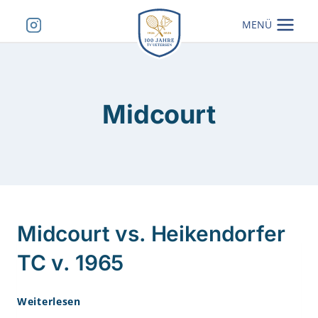
Zum
MENÜ
Inhalt
springen
Midcourt
Midcourt vs. Heikendorfer
TC v. 1965
Midcourt
Weiterlesen
Vs.