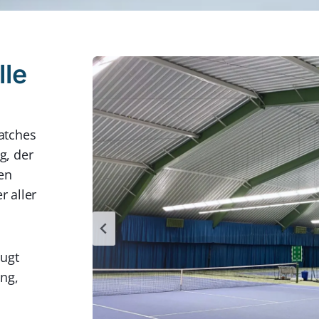
lle
atches
g, der
en
r aller
ugt
ung,