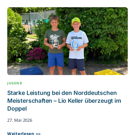
Nach
Uetersen!
Raphael
Rehberg
Siegt
Beim
Blankeneser
Pfingstturnier
JUGEND
Starke Leistung bei den Norddeutschen
Meisterschaften – Lio Keller überzeugt im
Doppel
27. Mai 2026
Starke
Weiterlesen >>