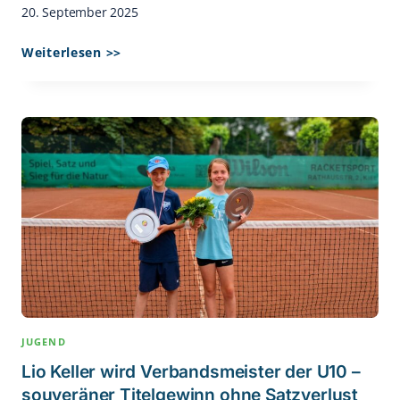
20. September 2025
Ehemaliger
Weiterlesen >>
Davis-
Cup-
Sieger
Patrik
Kühnen
Zu
Gast
Beim
Tennisnachwuchs
In
Uetersen
JUGEND
Lio Keller wird Verbandsmeister der U10 –
souveräner Titelgewinn ohne Satzverlust