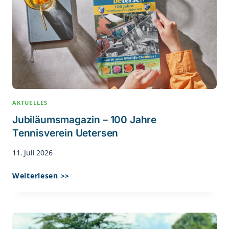
Tennisspieler
In
Deutschland
AKTUELLES
Jubiläumsmagazin – 100 Jahre
Tennisverein Uetersen
11. Juli 2026
Jubiläumsmagazin
Weiterlesen >>
–
100
Jahre
Tennisverein