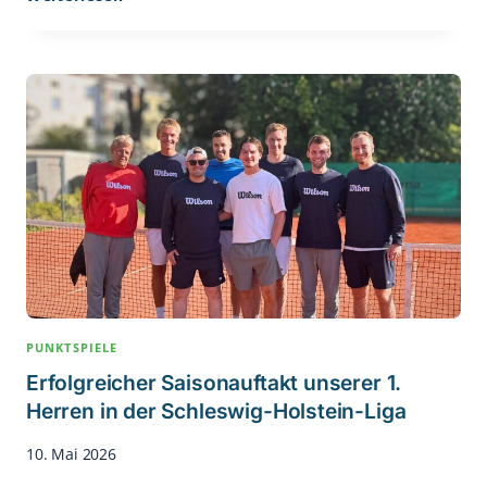
Leistung
Bei
Den
Norddeutschen
Meisterschaften
–
Lio
Keller
Überzeugt
Im
Doppel
PUNKTSPIELE
Erfolgreicher Saisonauftakt unserer 1.
Herren in der Schleswig-Holstein-Liga
10. Mai 2026