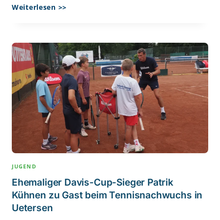
Erfolgreicher
Weiterlesen >>
Saisonauftakt
Unserer
1.
Herren
In
Der
Schleswig-
Holstein-
Liga
JUGEND
Ehemaliger Davis-Cup-Sieger Patrik
Kühnen zu Gast beim Tennisnachwuchs in
Uetersen