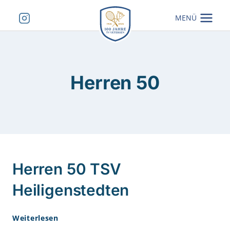
Zum
MENÜ
Inhalt
springen
Herren 50
Herren 50 TSV
Heiligenstedten
Herren
Weiterlesen
50