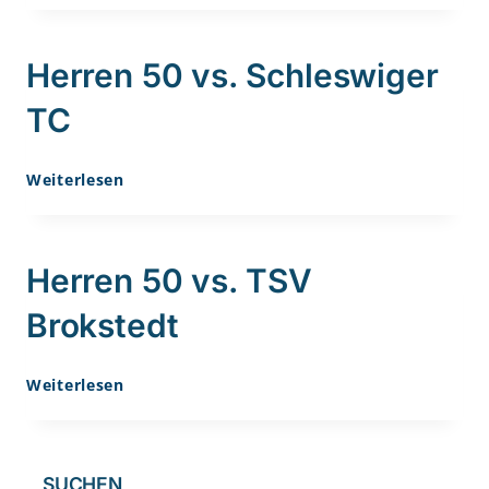
TSV
Heiligenstedten
Herren 50 vs. Schleswiger
TC
Herren
Weiterlesen
50
Vs.
Schleswiger
Herren 50 vs. TSV
TC
Brokstedt
Herren
Weiterlesen
50
Vs.
TSV
Brokstedt
SUCHEN