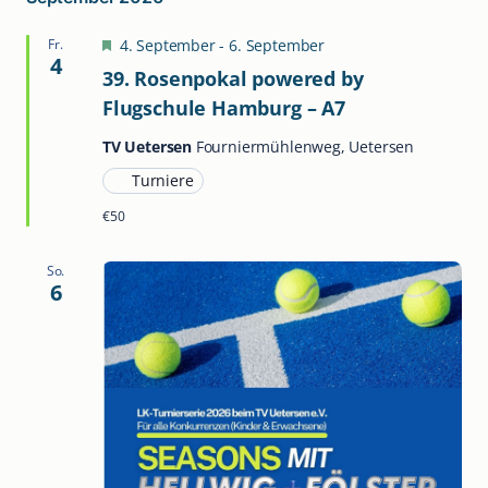
Hervorgehoben
Fr.
4. September
-
6. September
4
39. Rosenpokal powered by
Flugschule Hamburg – A7
TV Uetersen
Fourniermühlenweg, Uetersen
Turniere
€50
So.
6